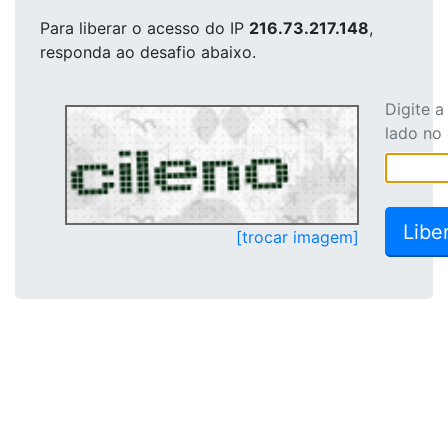
Para liberar o acesso
do IP
216.73.217.148
,
responda ao desafio abaixo.
Digite 
lado no
[trocar imagem]